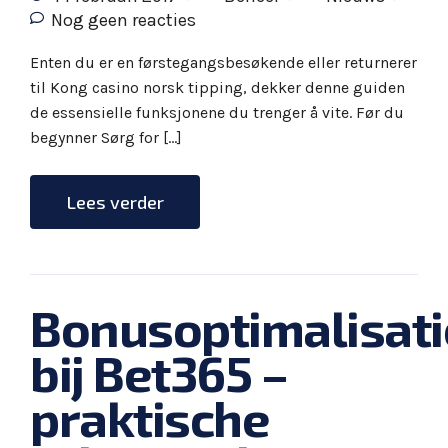
Nog geen reacties
Enten du er en førstegangsbesøkende eller returnerer
til Kong casino norsk tipping, dekker denne guiden
de essensielle funksjonene du trenger å vite. Før du
begynner Sørg for […]
Lees verder
Bonusoptimalisati
bij Bet365 –
praktische