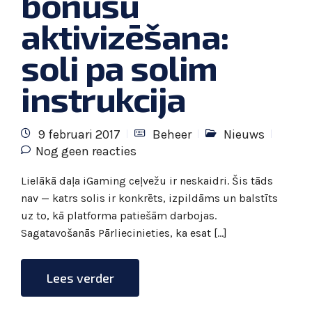
bonusu
aktivizēšana:
soli pa solim
instrukcija
9 februari 2017
Beheer
Nieuws
Nog geen reacties
Lielākā daļa iGaming ceļvežu ir neskaidri. Šis tāds
nav — katrs solis ir konkrēts, izpildāms un balstīts
uz to, kā platforma patiešām darbojas.
Sagatavošanās Pārliecinieties, ka esat […]
Lees verder