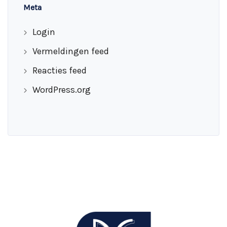
Meta
Login
Vermeldingen feed
Reacties feed
WordPress.org