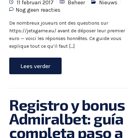
11 februari 2017
Beheer
Nieuws
Nog geen reacties
De nombreux joueurs ont des questions sur
https://jetxgame.eu/ avant de déposer leur premier
euro — voici les réponses honnêtes. Ce guide vous
explique tout ce qu’il faut […]
Lees verder
Registro y bonus
Admiralbet: guía
completa paso a