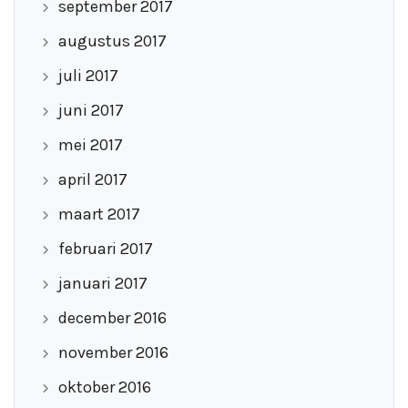
september 2017
augustus 2017
juli 2017
juni 2017
mei 2017
april 2017
maart 2017
februari 2017
januari 2017
december 2016
november 2016
oktober 2016