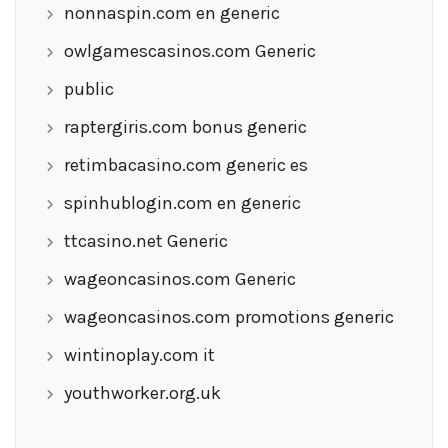
nonnaspin.com en generic
owlgamescasinos.com Generic
public
raptergiris.com bonus generic
retimbacasino.com generic es
spinhublogin.com en generic
ttcasino.net Generic
wageoncasinos.com Generic
wageoncasinos.com promotions generic
wintinoplay.com it
youthworker.org.uk