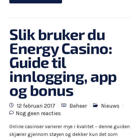
Slik bruker du
Energy Casino:
Guide til
innlogging, app
og bonus
12 februari 2017
Beheer
Nieuws
Nog geen reacties
Online casinoer varierer mye i kvalitet – denne guiden
skjærer gjennom støyen og dekker kun det som