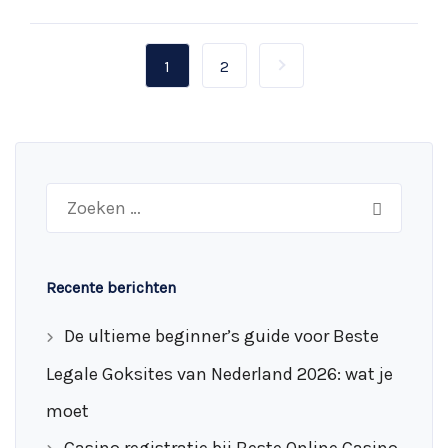
1
2
Zoeken
naar:
Recente berichten
De ultieme beginner’s guide voor Beste
Legale Goksites van Nederland 2026: wat je
moet