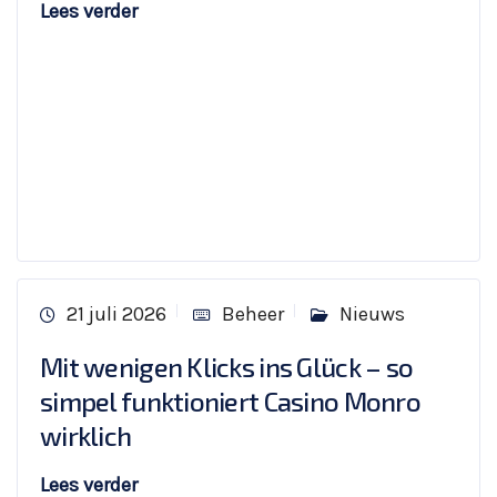
Lees verder
21 juli 2026
Beheer
Nieuws
Mit wenigen Klicks ins Glück – so
simpel funktioniert Casino Monro
wirklich
Lees verder